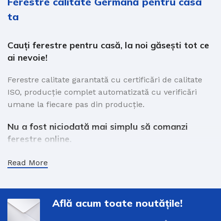
Ferestre calitate Germană pentru casa
ta
Cauți
ferestre pentru
casă
,
la
noi
găsești
tot
ce
ai
nevoie!
Ferestre calitate
garantată
cu
certificări
de calitate
ISO,
producție
complet
automatizată
cu
verificări
umane
la
fiecare
pas
din
producție
.
Nu a fost
niciodată
mai
simplu
să
comanzi
ferestre online.
Acum
tot
ce trebuie
să
faci pentru
că
să
îți
comanzi
Read More
online ferestrele este
să
alegi
sistemul
de profile, apoi
culoarea,
după
care
doar selectezi tipul de
ramă
și
deschiderile
pentru a
adaugă
geamul
la
cererea de
Află acum toate noutățile!
oferta
, astfel nu
ești
nevoit
să
alegi la fiecare
ramă