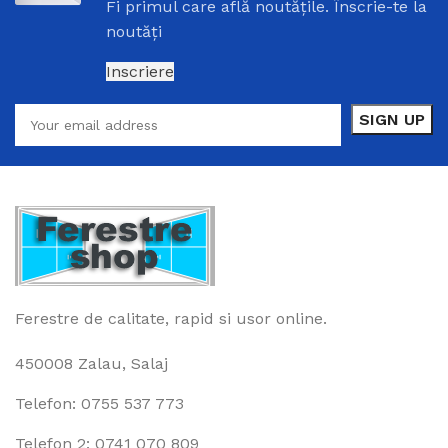
sistemul de profile
sau
culoarea.
Fi
primul
care
află
noutățile
.
Înscrie
-
te
la
noutăți
Inscriere
Ferestre de calitate, rapid si usor online.
450008 Zalau, Salaj
Telefon: 0755 537 773
Telefon 2: 0741 070 809