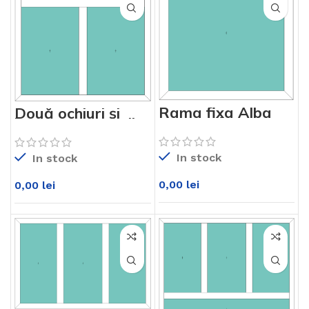
Rama fixa Alba
Două ochiuri și
KM76md
luminator sus Alb
KM76md
In stock
In stock
0,00
lei
0,00
lei