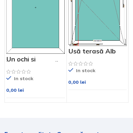
Ușă terasă Alb
KM76md
Un ochi și
luminator sus Alb
KM76md
In stock
In stock
0,00
lei
0,00
lei