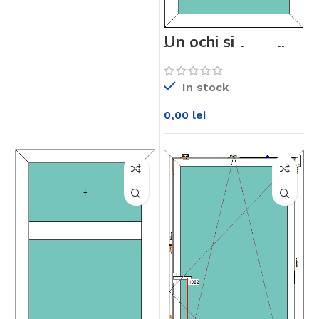
Un ochi și
luminator jos Alb
KM76md
In stock
0,00
lei