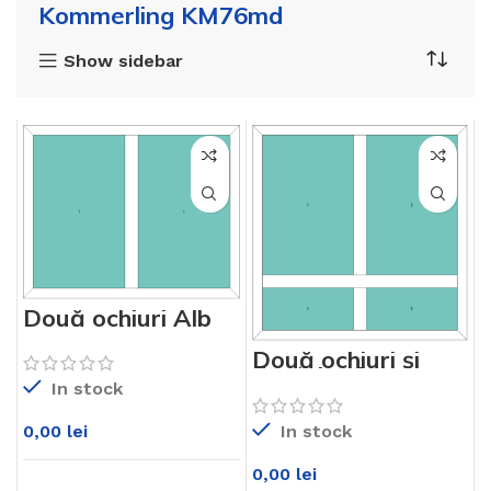
Kommerling KM76md
Show sidebar
Două ochiuri Alb
KM76md
Două ochiuri și
două luminatoare
jos Alb KM76md
In stock
In stock
0,00
lei
0,00
lei