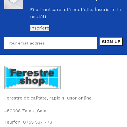
Fi
primul
care
află
noutățile
.
Înscrie
-
te
la
noutăți
Inscriere
Ferestre de calitate, rapid si usor online.
450008 Zalau, Salaj
Telefon: 0755 537 773