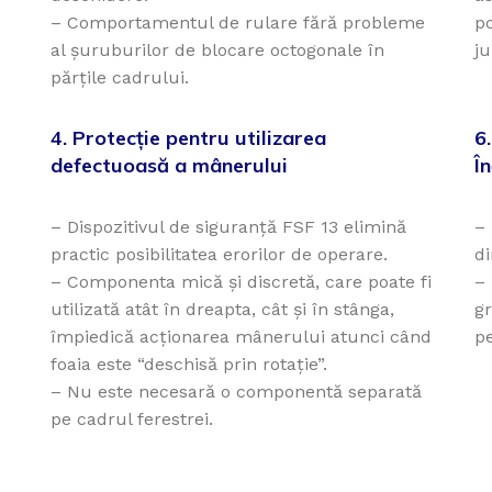
– Comportamentul de rulare fără probleme
po
al șuruburilor de blocare octogonale în
j
părțile cadrului.
4. Protecție pentru utilizarea
6
defectuoasă a mânerului
Î
– Dispozitivul de siguranță FSF 13 elimină
–
practic posibilitatea erorilor de operare.
d
– Componenta mică și discretă, care poate fi
–
utilizată atât în dreapta, cât și în stânga,
g
împiedică acționarea mânerului atunci când
p
foaia este “deschisă prin rotație”.
– Nu este necesară o componentă separată
pe cadrul ferestrei.