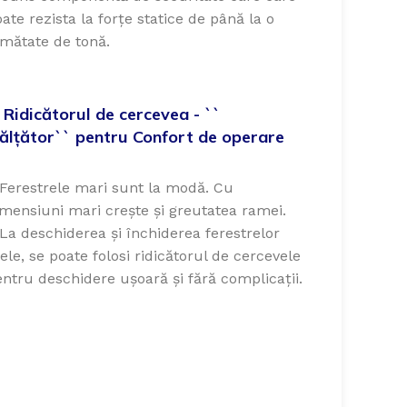
ate rezista la forțe statice de până la o
umătate de tonă.
. Ridicătorul de cercevea - ``
nălțător`` pentru Confort de operare
 Ferestrele
mari
sunt
la
modă. Cu
imensiuni
mari
crește
și
greutatea
ramei
.
La
deschiderea
și închiderea ferestrelor
rele,
se
poate folosi ridicătorul de cercevele
entru
deschidere
ușoară
și
fără complicații.