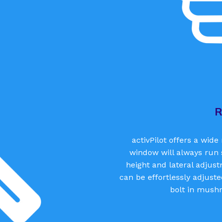
R
activPilot offers a wid
window will always run s
height and lateral adjus
can be effortlessly adjust
bolt in mushr