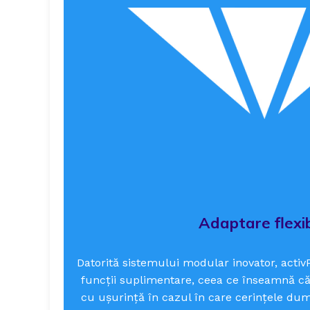
Adaptare flexib
Datorită sistemului modular inovator, activP
funcții suplimentare, ceea ce înseamnă că
cu ușurință în cazul în care cerințele du