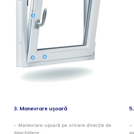
3. Manevrare ușoară
5
– Manevrare
ușoară
pe oricare
direcție
de
–
deschidere
.
a