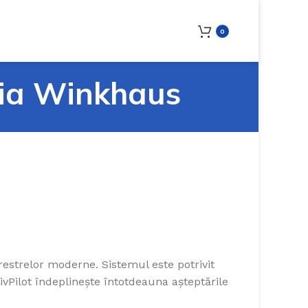
0
eria Winkhaus
erestrelor moderne. Sistemul este potrivit
vPilot îndeplinește întotdeauna așteptările