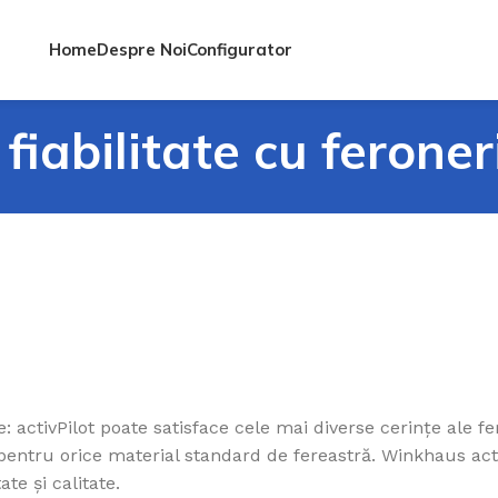
Home
Despre Noi
Configurator
 fiabilitate cu feron
: activPilot poate satisface cele mai diverse cerințe ale f
pentru orice material standard de fereastră. Winkhaus acti
ate și calitate.