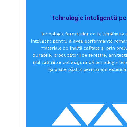
Tehnologie inteligentă pe
Tehnologia ferestrelor de la Winkhaus
inteligent pentru a avea performanțe remarc
materiale de înaltă calitate și prin pre
durabile, producătorii de ferestre, arhitecții
utilizatorii se pot asigura că tehnologia fe
își poate păstra permanent estetica 