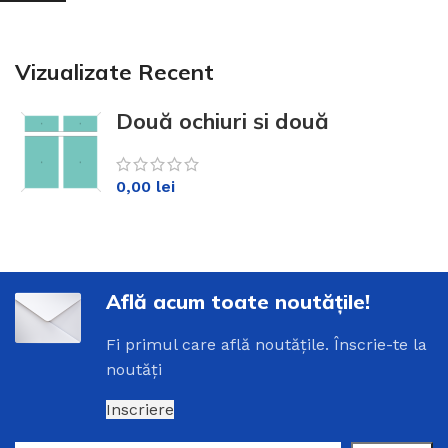
Vizualizate Recent
Două ochiuri și două
luminatoare sus Alb KM70
0,00
lei
Află acum toate noutățile!
Fi
primul
care
află
noutățile
.
Înscrie
-
te
la
noutăți
Inscriere