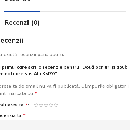
Recenzii (0)
ecenzii
u există recenzii până acum.
i primul care scrii o recenzie pentru „Două ochiuri și două
uminatoare sus Alb KM70”
dresa ta de email nu va fi publicată.
Câmpurile obligatorii
unt marcate cu
*
valuarea ta
*
ecenzia ta
*