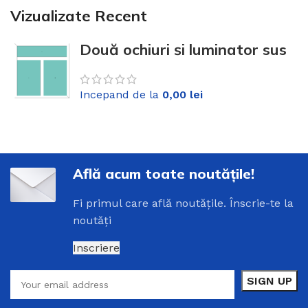
Vizualizate Recent
Două ochiuri și luminator sus
Alb WH73
Incepand de la
0,00
lei
Află acum toate noutățile!
Fi
primul
care
află
noutățile
.
Înscrie
-
te
la
noutăți
Inscriere