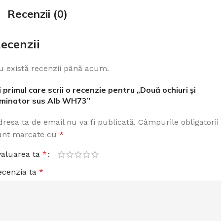
Recenzii (0)
ecenzii
u există recenzii până acum.
i primul care scrii o recenzie pentru „Două ochiuri și
uminator sus Alb WH73”
dresa ta de email nu va fi publicată.
Câmpurile obligatorii
unt marcate cu
*
valuarea ta
*
ecenzia ta
*