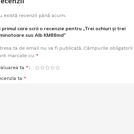
ecenzii
u există recenzii până acum.
i primul care scrii o recenzie pentru „Trei ochiuri și trei
uminatoare sus Alb KM88md”
dresa ta de email nu va fi publicată.
Câmpurile obligatorii
unt marcate cu
*
valuarea ta
*
ecenzia ta
*