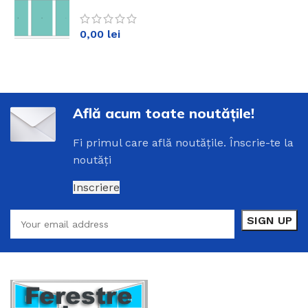
sus Alb KM88md
0,00
lei
Află acum toate noutățile!
Fi
primul
care
află
noutățile
.
Înscrie
-
te
la
noutăți
Inscriere